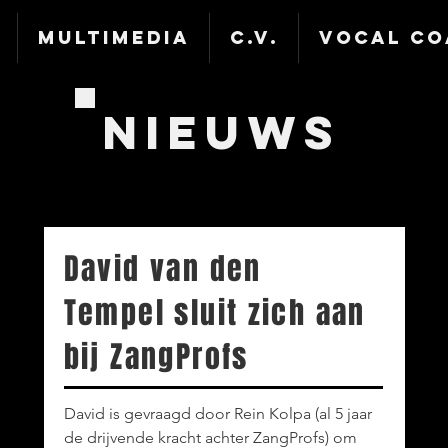
Multimedia
C.V.
Vocal Co
Nieuws
David van den
Tempel sluit zich aan
bij ZangProfs
David is gevraagd door Rein Kolpa (al 5 jaar
de drijvende kracht achter ZangProfs) om