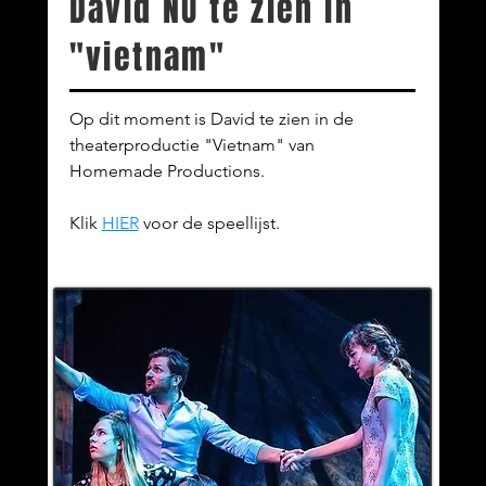
David NU te zien in
"vietnam"
Op dit moment is David te zien in de
theaterproductie "Vietnam" van
Homemade Productions.
Klik
HIER
voor de speellijst.